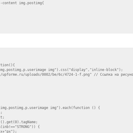
-content img.postimg{

tion(){

mg.postimg,p.userimage img").css("display","inline-block");

/upforme.ru/uploads/0002/be/6c/4724-1-f.png" // Ссылка на рисуно
img.postimg,p.userimage img").each(function () {

;

t;

().get(0).tagName;

(inb!=="STRONG")) {

x+"px");
