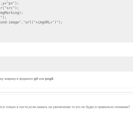
,y+"px");

r("src");

mgMarking);

");

und-image","url("+imgURL+")");

инку-маркер в формате
gif
или
png8
.
ся только в посте,если нажать на увеличение то его не будет,я правильно понимаю?