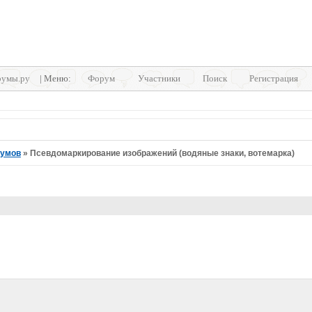
умы.ру
| Меню:
Форум
Участники
Поиск
Регистрация
румов
»
Псевдомаркирование изображений (водяные знаки, вотемарка)