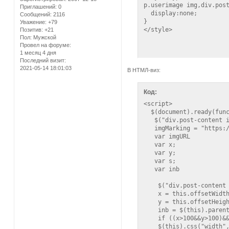
p.userimage img,div.post
Приглашений:
0
  display:none;

Сообщений:
2116
}

Уважение:
+79
</style>
Позитив:
+21
Пол:
Мужской
Провел на форуме:
1 месяц 4 дня
Последний визит:
2021-05-14 18:01:03
В НТМЛ-виз:
Код:
<script>

  $(document).ready(func
   $("div.post-content i
   imgMarking = "https:/
   var imgURL

   var x;

   var y;

   var s;

   var inb

    $("div.post-content 
    x = this.offsetWidth
    y = this.offsetHeigh
    inb = $(this).parent
    if ((x>100&&y>100)&&
    $(this).css("width",