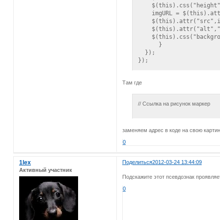
    $(this).css("height"
    imgURL = $(this).att
    $(this).attr("src",i
    $(this).attr("alt","
    $(this).css("backgro
      }

  });

});

</script>
Там где
// Ссылка на рисунок маркер
заменяем адрес в коде на свою карт
0
1lex
Поделиться
2012-03-24 13:44:09
Активный участник
Подскажите этот псевдознак проявляет
0