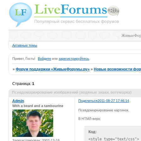
ЖивыеФор
Активные темы
Привет, Гость!
Войдите
или
зарегистрируйтесь
.
»
Форум поддержки «ЖивыеФорумы.ру»
»
Новые возможности фо
Страница:
1
Псевдомаркирование изображений (водяные знаки, вотемарка)
Admin
Поделиться
2011-08-27 17:46:14
With a beard and a tambourine
Псевдомаркирование картинок.
В НТМЛ-верх:
Код:
<style type="text/css">

Зарегистрирован
: 2007-12-18