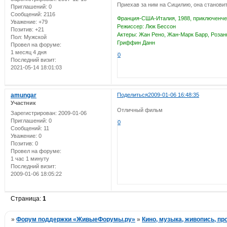
Приехав за ним на Сицилию, она станови
Приглашений:
0
Сообщений:
2116
Франция-США-Италия, 1988, приключенче
Уважение:
+79
Режиссер: Люк Бессон
Позитив:
+21
Актеры: Жан Рено, Жан-Марк Барр, Розан
Пол:
Мужской
Гриффин Данн
Провел на форуме:
1 месяц 4 дня
0
Последний визит:
2021-05-14 18:01:03
amungar
Поделиться
2009-01-06 16:48:35
Участник
Отличный фильм
Зарегистрирован
: 2009-01-06
Приглашений:
0
0
Сообщений:
11
Уважение:
0
Позитив:
0
Провел на форуме:
1 час 1 минуту
Последний визит:
2009-01-06 18:05:22
Страница:
1
»
Форум поддержки «ЖивыеФорумы.ру»
»
Кино, музыка, живопись, проз