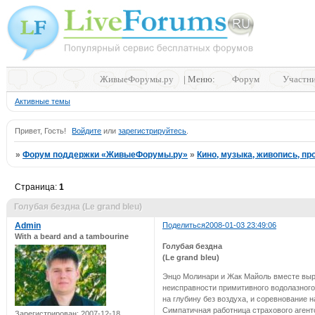
ЖивыеФорумы.ру
| Меню:
Форум
Участн
Активные темы
Привет, Гость!
Войдите
или
зарегистрируйтесь
.
»
Форум поддержки «ЖивыеФорумы.ру»
»
Кино, музыка, живопись, проз
Страница:
1
Голубая бездна (Le grand bleu)
Admin
Поделиться
2008-01-03 23:49:06
With a beard and a tambourine
Голубая бездна
(Le grand bleu)
Энцо Молинари и Жак Майоль вместе выро
неисправности примитивного водолазного
на глубину без воздуха, и соревнование 
Симпатичная работница страхового агентс
Зарегистрирован
: 2007-12-18