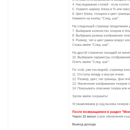
4. Наследование стилей - если хотите
5. Укажите ширину блока в % или пикс
6. Цвет блока, толщина и цвет границы
Нажмите на кнопку "След. шаг".
На следующей странице продолжаем д
7. Выбираем количество тизеров в бло
8. Выбираем размер изображения тиз
9. Размер, тип и цвет рамки вокруг из
Снова жмём "След. шаг".
На другой страничке лошадей не меня
10. Выбираем параметры отображения
Опять жмём "След. шаг".
По этой, уже последней, странице кон
11. Отступы между и внутри ячеек.
12. Размер, цвет, тип границы, фон ячё
13. Увеличение изображения тизеров п
14. Показывать описание тизера или н
Затем жмём сохранить!
Устанавливаем js-код вызова тизеров 
После возвращаемся в раздел "Мои
Через 15 минут
(срок обновления кэш
Вывод дохода