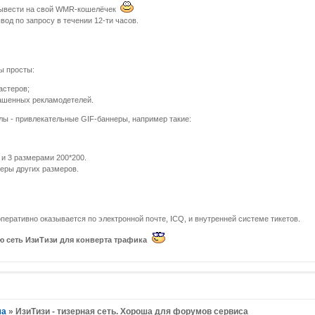
вывести на свой WMR-кошелёчек
од по запросу в течении 12-ти часов.
ы просты:
астеров;
ашенных рекламодетелей.
ы - привлекательные GIF-баннеры, например такие:
 и 3 размерами 200*200.
еры других размеров.
ративно оказывается по электронной почте, ICQ, и внутренней системе тикетов.
 сеть ИзиТизи для конверта трафика
ма
»
ИзиТизи - тизерная сеть. Хороша для форумов сервиса