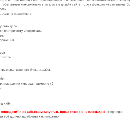
 чтобы тизеры максимально вписались в дизайн сайта, то эта функция не заменима. Все 
елях.
, если не наследуются.
елать дело.
ке по горизонту и вертикали.
ера
ображения.
ем)
 текста.
структора тизерного блока задаём:
йки.
ри наведении курсора, примерно х2!
ет.
на сайт.
 площадки" и не забываем запустить показ тизеров на площадке!
:longtongue:
а) всё должно заработать как положено.