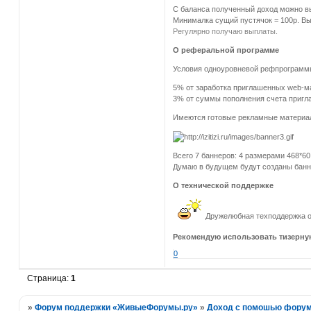
С баланса полученный доход можно 
Минималка сущий пустячок = 100р. Выв
Регулярно получаю выплаты.
О реферальной программе
Условия одноуровневой рефпрограмм
5% от заработка приглашенных web-м
3% от суммы пополнения счета пригл
Имеются готовые рекламные материал
Всего 7 баннеров: 4 размерами 468*60
Думаю в будущем будут созданы банн
О технической поддержке
Дружелюбная техподдержка опе
Рекомендую использовать тизерную
0
Страница:
1
»
Форум поддержки «ЖивыеФорумы.ру»
»
Доход с помошью фору