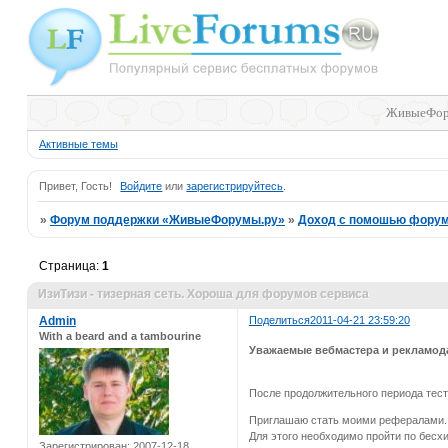
ЖивыеФор
Активные темы
Привет, Гость!
Войдите
или
зарегистрируйтесь
.
»
Форум поддержки «ЖивыеФорумы.ру»
»
Доход с помошью фору
Страница:
1
ИзиТизи - тизерная сеть. Хороша для форумов сервиса
Admin
Поделиться
2011-04-21 23:59:20
With a beard and a tambourine
Уважаемые вебмастера и рекламод
После продолжительного периода тест
Приглашаю стать моими рефералами.
Для этого необходимо пройти по бесх
Зарегистрирован
: 2007-12-18