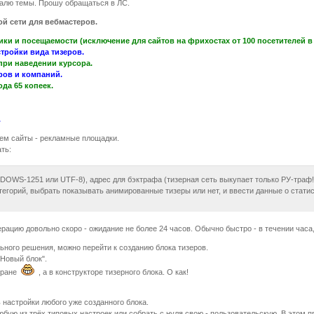
алю темы. Прошу обращаться в ЛС.
ой сети для вебмастеров.
ки и посещаемости (исключение для сайтов на фрихостах от 100 посетителей в с
тройки вида тизеров.
при наведении курсора.
ров и компаний.
да 65 копеек.
.
ем сайты - рекламные площадки.
ть:
NDOWS-1251 или UTF-8), адрес для бэктрафа (тизерная сеть выкупает только РУ-траф!
егорий, выбрать показывать анимированные тизеры или нет, и ввести данные о статист
ацию довольно скоро - ожидание не более 24 часов. Обычно быстро - в течении часа,
ьного решения, можно перейти к созданию блока тизеров.
"Новый блок".
стране
, а в конструкторе тизерного блока. О как!
 настройки любого уже созданного блока.
юбую из трёх типовых настроек или собрать с нуля свою - пользовательскую. В этом 