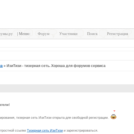
умы.ру
| Меню:
Форум
Участники
Поиск
Регистрация
ма
»
ИзиТизи - тизерная сеть. Хороша для форумов сервиса
атели!
ирования, тизерная сеть ИзиТизи открыта для свободной регистрации.
итростной ссылке
Тизерная сеть ИзиТизи
и зарегистрироваться.