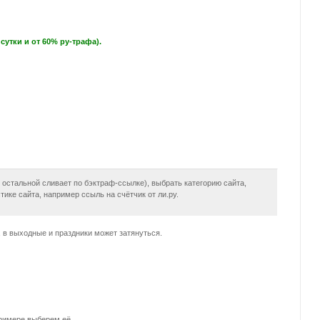
утки и от 60% ру-трафа).
 остальной сливает по бэктраф-ссылке), выбрать категорию сайта,
ике сайта, например ссыль на счётчик от ли.ру.
 в выходные и праздники может затянуться.
примере выберем её.