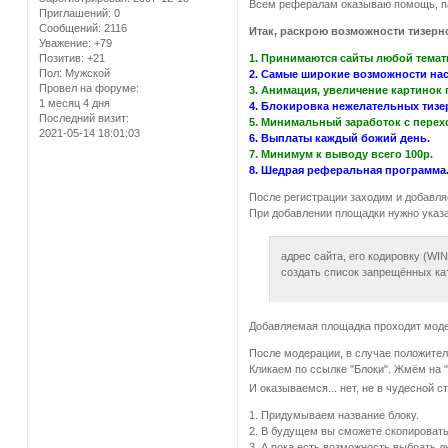
Всем рефералам оказываю помощь, п
Приглашений:
0
Сообщений:
2116
Итак, раскрою возможности тизерн
Уважение:
+79
1. Принимаются сайты любой темати
Позитив:
+21
Пол:
Мужской
2. Самые широкие возможности нас
Провел на форуме:
3. Анимация, увеличение картинок 
1 месяц 4 дня
4. Блокировка нежелательных тизе
Последний визит:
5. Минимальный заработок с перехо
2021-05-14 18:01:03
6. Выплаты каждый божий день.
7. Минимум к выводу всего 100р.
8. Шедрая реферальная программа
После регистрации заходим и добавля
При добавлении площадки нужно указа
адрес сайта, его кодировку (WI
создать список запрещённых кат
Добавляемая площадка проходит модер
После модерации, в случае положител
Кликаем по ссылке "Блоки". Жмём на 
И оказываемся... нет, не в чудесной 
1. Придумываем название блоку.
2. В будущем вы сможете скопировать
3. А пока есть возможность выбрать л