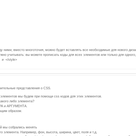
ду ними, вместо многоточия, можно будет вставлять все необходимые для нового диза
о учитывать: вы можете прописать коды для всех элементов или только для одного, а
 и </style>
изительные представления о CSS.
х элементов мы будем при помощи css кодов для этих элементов.
какого либо элемента?
РА и АРГУМЕНТА.
ющим образом.
ый мы собрались менять
 элемента. Например, фон, высота, ширина, цвет, поля и т.д.