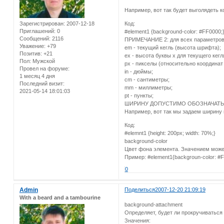
Например, вот так будет выголядеть 
Зарегистрирован
: 2007-12-18
Код:
Приглашений:
0
#element1 {background-color: #FF0000;
Сообщений:
2116
ПРИМЕЧАНИЕ 2: для всех параметров,
Уважение:
+79
em - текущий кегль (высота шрифта);
Позитив:
+21
ех - высота буквы х для текущего кегл
Пол:
Мужской
рх - пикселы (относительно координат 
Провел на форуме:
in - дюймы;
1 месяц 4 дня
cm - сантиметры;
Последний визит:
mm - миллиметры;
2021-05-14 18:01:03
pt - пункты;
ШИРИНУ ДОПУСТИМО ОБОЗНАЧАТЬ
Например, вот так мы задаем ширину
Код:
#elemnt1 {height: 200px; width: 70%;}
background-color
Цвет фона элемента. Значением может
Пример: #element1{backgroun-color: #
0
Admin
Поделиться
2007-12-20 21:09:19
With a beard and a tambourine
background-attachment
Определяет, будет ли прокручиваться
Значения: