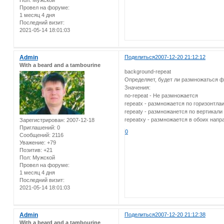
Провел на форуме:
1 месяц 4 дня
Последний визит:
2021-05-14 18:01:03
Admin
Поделиться
2007-12-20 21:12:12
With a beard and a tambourine
background-repeat
Определяет, будет ли размножаться ф
Значения:
no-repeat - Не размножается
repeatx - размножается по горизонтла
repeaty - размножанется по вертикали
repeatxy - размножается в обоих напр
Зарегистрирован
: 2007-12-18
Приглашений:
0
0
Сообщений:
2116
Уважение:
+79
Позитив:
+21
Пол:
Мужской
Провел на форуме:
1 месяц 4 дня
Последний визит:
2021-05-14 18:01:03
Admin
Поделиться
2007-12-20 21:12:38
With a beard and a tambourine