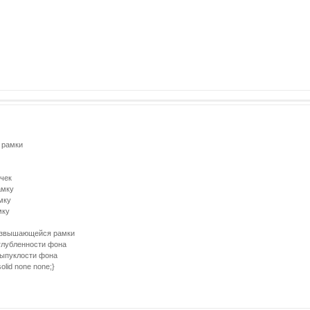
 рамки
очек
амку
мку
мку
возвышающейся рамки
аглубленности фона
выпуклости фона
olid none none;}