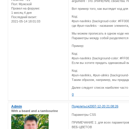
argument - это ЗНАЧЕНИЕ свойства. На
Пол:
Мужской
Провел на форуме:
Вот пример того, как выглядит код дл
1 месяц 4 дня
Код:
Последний визит:
#pun-navlinks {backgroud-color: #FF000
2021-05-14 18:01:03
где #pun-navlinks - название элемента
Мы можем прописать в одном коде нес
Параметры между собой разделяются т
Пример:
Код:
#pun-navlinks {background-color: #FF000
Если вы хотите придать одинаковый в
Код:
#pun-navlinks, #pun-ulinks {background-c
Таким образом, например, мы придад
Далее следует список наиболее часто
0
Admin
Поделиться
2007-12-20 21:08:26
With a beard and a tambourine
Параметры CSS
ПРИМЕЧАНИЕ 1: для всех параметров,
ВЕБ-ЦВЕТОВ