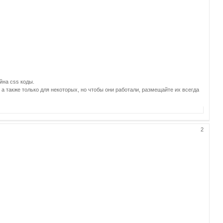
йна css коды.
 также только для некоторых, но чтобы они работали, размещайте их всегда
2