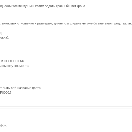
код, если элементу1 мы хотим задать красный цвет фона
}
 имеющих отношение к размерам, длине или ширине чего-либо значения представляю
я;
окна).
 В ПРОЦЕНТАХ
 и высоту элемента
 быть веб-название цвета.
FF0000;}
 фон.