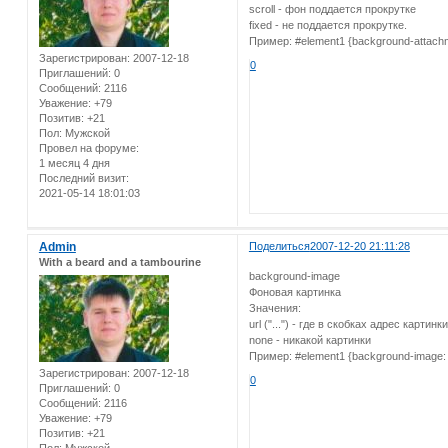
scroll - фон поддается прокрутке
fixed - не поддается прокрутке.
Пример: #element1 {background-attachme
Зарегистрирован
: 2007-12-18
0
Приглашений:
0
Сообщений:
2116
Уважение:
+79
Позитив:
+21
Пол:
Мужской
Провел на форуме:
1 месяц 4 дня
Последний визит:
2021-05-14 18:01:03
Admin
Поделиться
2007-12-20 21:11:28
With a beard and a tambourine
background-image
Фоновая картинка
Значения:
url ("...") - где в скобках адрес картинки
none - никакой картинки
Пример: #element1 {background-image: url
Зарегистрирован
: 2007-12-18
0
Приглашений:
0
Сообщений:
2116
Уважение:
+79
Позитив:
+21
Пол:
Мужской