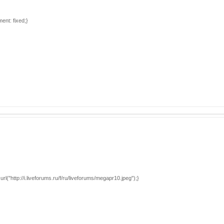
nt: fixed;}
("http://i.liveforums.ru/f/ru/liveforums/megapr10.jpeg");}