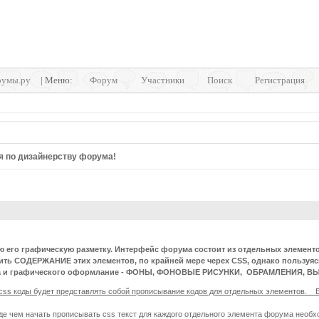
умы.ру
| Меню:
Форум
Участники
Поиск
Регистрация
я по дизайнерству форума!
 его графическую разметку. Интерфейс форума состоит из отдельных элементов 
енить СОДЕРЖАНИЕ этих элементов, по крайней мере черех CSS, однако пользуя
зайна и графического оформлание - ФОНЫ, ФОНОВЫЕ РИСУНКИ, ОБРАМЛЕНИЯ
 css коды будет представлять собой прописывание кодов для отдельных элементов. 
ежде чем начать прописывать css текст для каждого отдельного элемента форума необ