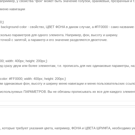
приимер, у свойства "фон" может быть значение голубой, оранжевый, прозрачный и т.
я меню навигации
0;}
, background-color - свойство, ЦВЕТ ФОНА в даном случае, а #FF0000 - само название 
колько параметров для одного элемента. Например, фон, высоту и ширину.
очкой с запятой, а параметр и его значение разделяются двоеточие.
0; width: 400px; height: 200px;}
ид сразу двум или более элементам, т.е. прописать для них одинаковые параметры, н
olor: #FF0000; width: 400px; height: 200px;}
им одинаковые фон, высоту и ширину меню навигации и меню пользовательских ссыло
 используемых ПАРАМЕТРОВ. Вы не обязаны прописывать их все для каждого элемента,
 которые требуют указания цвета, например, ФОНА и ЦВЕТА ШРИФТА, необходимо ука