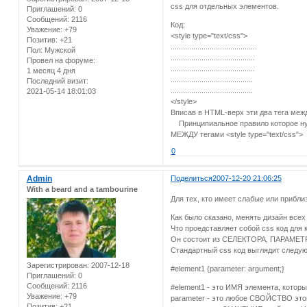
css для отдельных элементов.
Приглашений:
0
Сообщений:
2116
Код:
Уважение:
+79
<style type="text/css">
Позитив:
+21
..........................................
Пол:
Мужской
.........................................
Провел на форуме:
.........................................
1 месяц 4 дня
........................................
Последний визит:
........................................
2021-05-14 18:01:03
</style>
Вписав в HTML-верх эти два тега меж
Принципиальное правило которое нужн
МЕЖДУ тегами <style type="text/css">
0
Admin
Поделиться
2007-12-20 21:06:25
With a beard and a tambourine
Для тех, кто имеет слабые или прибл
Как было сказано, менять дизайн все
Что проедставляет собой css код для 
Он состоит из СЕЛЕКТОРА, ПАРАМЕТ
Стандартный css код выглядит следу
Зарегистрирован
: 2007-12-18
#element1 {parameter: argument;}
Приглашений:
0
Сообщений:
2116
#element1 - это ИМЯ элемента, котор
Уважение:
+79
parameter - это любое СВОЙСТВО этого
Позитив:
+21