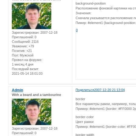
background-position
Расположение фоновой картинки на с
Значения:
Сначала указывается расположение по ве
Пимер: #element1 {background-position: 
0
Зарегистрирован
: 2007-12-18
Приглашений:
0
Сообщений:
2116
Уважение:
+79
Позитив:
+21
Пол:
Мужской
Провел на форуме:
1 месяц 4 дня
Последний визит:
2021-05-14 18:01:03
Admin
Поделиться
2007-12-20 21:13:04
With a beard and a tambourine
border
Все параметры рамки, например, толщи
Пример: #element1 {border: #FF0000 2p
border-color
Цвет рамки
Пример: #element1 {border-color: #FF00
Зарегистрирован
: 2007-12-18
Приглашений:
0
border-width