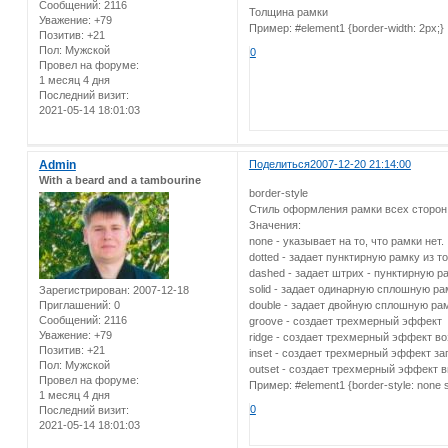
Сообщений:
2116
Толщина рамки
Уважение:
+79
Пример: #element1 {border-width: 2px;}
Позитив:
+21
Пол:
Мужской
0
Провел на форуме:
1 месяц 4 дня
Последний визит:
2021-05-14 18:01:03
Admin
Поделиться
2007-12-20 21:14:00
With a beard and a tambourine
border-style
Стиль оформления рамки всех сторон
Значения:
none - указывает на то, что рамки нет.
dotted - задает пунктирную рамку из т
dashed - задает штрих - пунктирную р
solid - задает одинарную сплошную ра
Зарегистрирован
: 2007-12-18
Приглашений:
0
double - задает двойную сплошную ра
Сообщений:
2116
groove - создает трехмерный эффект
Уважение:
+79
ridge - создает трехмерный эффект 
Позитив:
+21
inset - создает трехмерный эффект з
Пол:
Мужской
outset - создает трехмерный эффект 
Провел на форуме:
Пример: #element1 {border-style: none s
1 месяц 4 дня
0
Последний визит:
2021-05-14 18:01:03