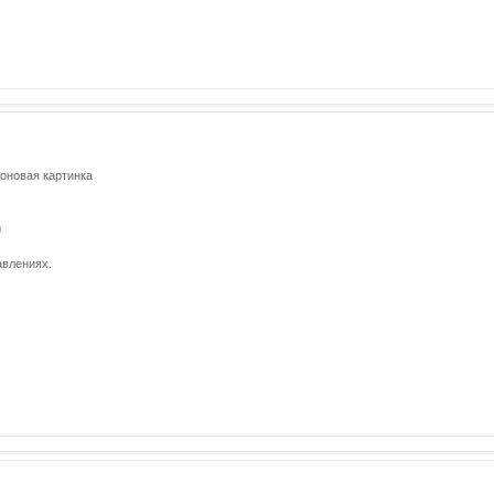
оновая картинка
и
авлениях.