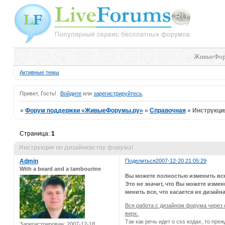
ЖивыеФор
Активные темы
Привет, Гость!
Войдите
или
зарегистрируйтесь
.
»
Форум поддержки «ЖивыеФорумы.ру»
»
Справочная
»
Инструкци
Страница:
1
Инструкция по дизайнерству форума!
Admin
Поделиться
2007-12-20 21:05:29
With a beard and a tambourine
Вы можете полностью изменить всю
Это не значит, что Вы можете изм
менить все, что касается их ди
Вся работа с дизайном форума через
верх.
Так как речь идет о css кодах, то пр
Зарегистрирован
: 2007-12-18