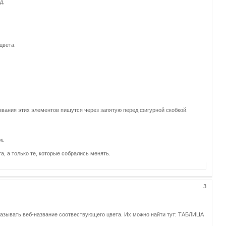
д.
цвета.
азвания этих элементов пишутся через запятую перед фигурной скобкой.
к.
 а только те, которые собрались менять.
3
зывать веб-название соотвествующего цвета. Их можно найти тут: ТАБЛИЦА