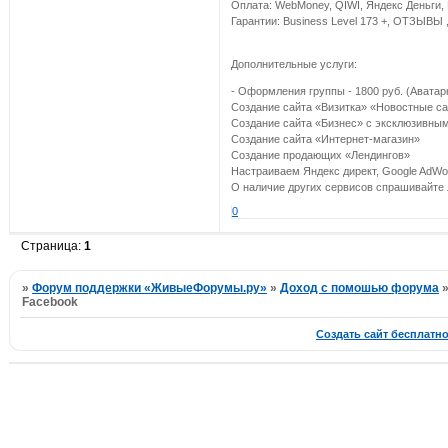
Оплата: WebMoney, QIWI, Яндекс Деньги, 
Гарантии: Business Level 173 +, ОТЗЫВЫ ,
Дополнительные услуги:
- Оформления группы - 1800 руб. (Аватар
Создание сайта «Визитка» «Новостные с
Создание сайта «Бизнес» с эксклюзивны
Создание сайта «Интернет-магазин»
Создание продающих «Лендингов»
Настраиваем Яндекс директ, Google AdWo
О наличие других сервисов спрашивайте л
0
Страница:
1
»
Форум поддержки «ЖивыеФорумы.ру»
»
Доход с помошью форума
Facebook
Создать сайт бесплатн