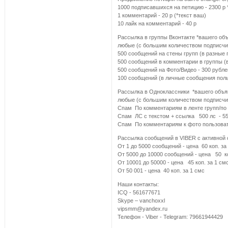
1000 подписавшихся на петицию - 2300 р 
1 комментарий - 20 р (*текст ваш)
10 лайк на комментарий - 40 р
Расcылка в группы Вконтакте *вашего об
любые (с большим количеством подписчи
500 сообщений на стены групп (в разные 
500 сообщений в комментарии в группы (в
500 сообщений на Фото/Видео - 300 рубл
100 сообщений (в личные сообщения поль
Расcылка в Одноклассники *вашего объяв
любые (с большим количеством подписчи
Cпам По комментариям в ленте групп/по ле
Cпам ЛС с текстом + ссылка 500 лс - 55
Cпам По комментариям к фото пользовате
Рассылка сообщений в VIBER с активной с
От 1 до 5000 сообщений - цена 60 коп. за
От 5000 до 10000 сообщений - цена 50 ко
От 10001 до 50000 - цена 45 коп. за 1 см
От 50 001 - цена 40 коп. за 1 смс
Наши контакты:
ICQ - 561677671
Skype – vanchoxxl
vipsmm@yandex.ru
Телефон - Viber - Telegram: 79661944429