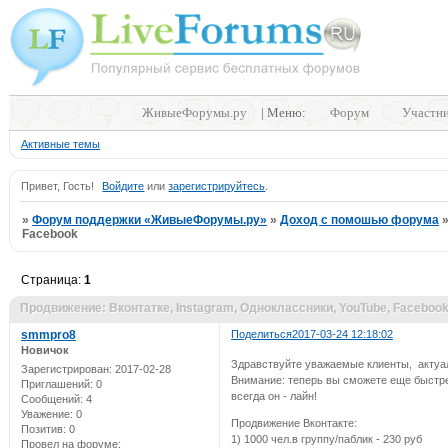
ЖивыеФорумы.ру
| Меню:
Форум
Участн
Активные темы
Привет, Гость!
Войдите
или
зарегистрируйтесь
.
»
Форум поддержки «ЖивыеФорумы.ру»
»
Доход с помошью форума
Facebook
Страница:
1
Продвижение: Вконтатке, Instagram, Одноклассники, YouTube, Faceboo
smmpro8
Поделиться
2017-03-24 12:18:02
Новичок
Здравствуйте уважаемые клиенты, актуал
Зарегистрирован
: 2017-02-28
Внимание: теперь вы сможете еще быстрей
Приглашений:
0
всегда он - лайн!
Сообщений:
4
Уважение:
0
Продвижение Вконтакте:
Позитив:
0
1) 1000 чел.в группу/паблик - 230 руб
Провел на форуме: