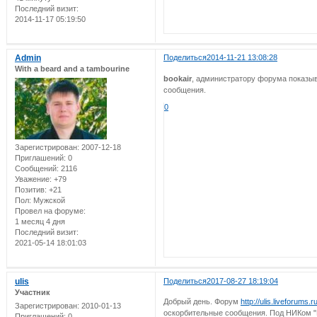
Последний визит:
2014-11-17 05:19:50
Admin
Поделиться
2014-11-21 13:08:28
With a beard and a tambourine
bookair
, администратору форума показыв
сообщения.
0
Зарегистрирован
: 2007-12-18
Приглашений:
0
Сообщений:
2116
Уважение:
+79
Позитив:
+21
Пол:
Мужской
Провел на форуме:
1 месяц 4 дня
Последний визит:
2021-05-14 18:01:03
ulis
Поделиться
2017-08-27 18:19:04
Участник
Добрый день. Форум
http://ulis.liveforums.ru
Зарегистрирован
: 2010-01-13
оскорбительные сообщения. Под НИКом "Пр
Приглашений:
0