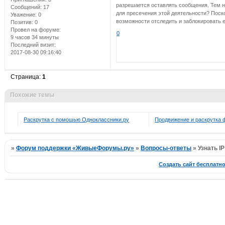
разрешается оставлять сообщения. Тем н
Сообщений:
17
для пресечения этой деятельности? Поско
Уважение:
0
возможности отследить и заблокировать 
Позитив:
0
Провел на форуме:
0
9 часов 34 минуты
Последний визит:
2017-08-30 09:16:40
Страница:
1
Похожие темы
Раскрутка с помошью Одноклассники.ру
Продвижение и раскрутка
»
Форум поддержки «ЖивыеФорумы.ру»
»
Вопросы-ответы
»
Узнать I
Создать сайт бесплатн