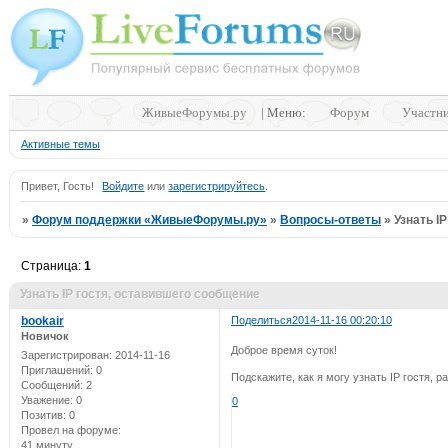
ЖивыеФорумы.ру
| Меню:
Форум
Участн
Активные темы
Привет, Гость!
Войдите
или
зарегистрируйтесь
.
»
Форум поддержки «ЖивыеФорумы.ру»
»
Вопросы-ответы
»
Узнать I
Страница:
1
Узнать IP гостя, оставившего сообщение
bookair
Поделиться
2014-11-16 00:20:10
Новичок
Доброе время суток!
Зарегистрирован
: 2014-11-16
Приглашений:
0
Подскажите, как я могу узнать IP гостя,
Сообщений:
2
Уважение:
0
0
Позитив:
0
Провел на форуме:
41 минуту