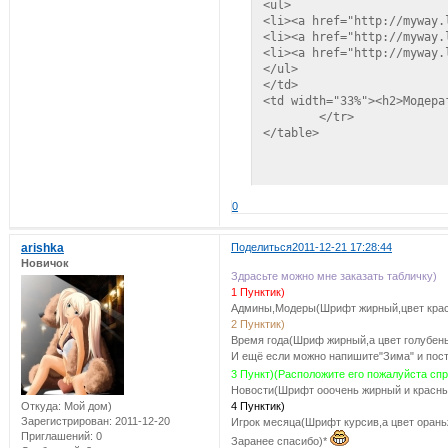
<ul>

<li><a href="http://myway.
<li><a href="http://myway.
<li><a href="http://myway.
</ul>

</td>

<td width="33%"><h2>Модерат
	</tr>

</table>
0
arishka
Поделиться
2011-12-21 17:28:44
Новичок
Здрасьте можно мне заказать табличку)
1 Пунктик)
Админы,Модеры(Шрифт жирный,цвет красн
2 Пунктик)
Время года(Шриф жирный,а цвет голубен
И ещё если можно напишите"Зима" и пост
3 Пункт)(Расположите его пожалуйста спр
Новости(Шрифт ооочень жирный и красн
4 Пунктик)
Откуда:
Мой дом)
Зарегистрирован
: 2011-12-20
Игрок месяца(Шрифт курсив,а цвет орань
Приглашений:
0
Заранее спасибо)*