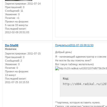
  <tr>

Зарегистрирован
: 2011-07-14
<td colspan="3"><marquee> т
Приглашений:
0
  </tr>

Сообщений:
11
Уважение:
0
Позитив:
+1
</table>
Провел на форуме:
5 часов 33 минуты
Последний визит:
2012-02-09 20:51:03
Da-Sha98
Поделиться
2011-07-15 09:11:53
Новичок
Добрый день)
Зарегистрирован
: 2011-07-15
Я - начинающий администратор и совсем
Приглашений:
0
Не могли бы вы помочь мне?
Сообщений:
2
Уважение:
0
Вот такую таблицу желательно)
Позитив:
0
Провел на форуме:
13 минут
Код:
Последний визит:
2011-07-25 10:15:53
http://s004.radikal.ru/i20
^^картинка, которую вставить нужно.
Сверху, где написано "новости ролевой" 