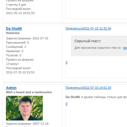
Провел на форуме:
1 месяц 4 дня
Последний визит:
2021-05-14 18:01:03
Da-Sha98
Поделиться
2011-07-15 12:32:34
Новичок
Зарегистрирован
: 2011-07-15
Скрытый текст:
Приглашений:
0
Сообщений:
2
Для просмотра скрытого текста -
во
Уважение:
0
Позитив:
0
Провел на форуме:
0
13 минут
Последний визит:
2011-07-25 10:15:53
Admin
Поделиться
2011-07-15 14:01:19
With a beard and a tambourine
Da-Sha98
, я делаю таблицы только для ф
0
Зарегистрирован
: 2007-12-18