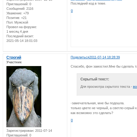
Последний код в теме.
Приглашений:
0
Сообщений:
2116
0
Уважение:
+79
Позитив:
+21
Пол:
Мужской
Провел на форуме:
1 месяц 4 дня
Последний визит:
2021-05-14 18:01:03
Строгий
Поделиться
2011-07-14 18:28:39
Участник
Спасибо, фон замостил.Мне бы сделать та
Скрытый текст:
Для просмотра скрытого текста -
во
-замечательная, мне бы подошла.
только цвете не черный, а светло-серый 
как возможно это сделать?
0
Зарегистрирован
: 2011-07-14
Приглашений:
0