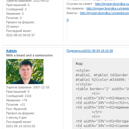
Зарегистрирован
: 2011-08-02
Ссылка на сюжет -
http://myway.liverolka.
Приглашений:
0
На правила -
http://myway.liverolka.ru/view
Сообщений:
2
Анкеты -
http://myway.liverolka.ru/viewforu
Уважение:
0
Позитив:
0
0
Провел на форуме:
25 минут
Последний визит:
2011-08-02 04:02:37
Admin
Поделиться
2011-08-04 18:16:39
With a beard and a tambourine
Код:
<style>

#table1, #table1 td{border:
#table1 h2{color:#334499; 
</style>

Зарегистрирован
: 2007-12-18
<table border="1" width="1
Приглашений:
0
	<tr>

Сообщений:
2116
<td width="33%"><h2>Новости
Уважение:
+79
<td width="34%"><h2></h2></
Позитив:
+21
<td width="33%"><h2>Админис
Пол:
Мужской
	</tr>

Провел на форуме:
	<tr>

1 месяц 4 дня
<td width="33%"><h2>Погода<
Последний визит:
<td width="34%"><h2>Ссылки<
2021-05-14 18:01:03