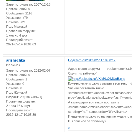
Зарегистрирован
: 2007-12-18
Приглашений:
0
Сообщений:
2116
Уважение:
+79
Позитив:
+21
Пол:
Мужской
Провел на форуме:
1 месяц 4 дня
Последний визит:
2021-05-14 18:01:03
arishechka
Поделиться
2012-02-11 10:08:17
Новичок
Адрес моего форума------>pokemono4ka.liv
Зарегистрирован
: 2012-02-07
Скриптик таблички)
Приглашений:
0
Сообщений:
1
Конечно если можно сделать весь текст 
Уважение:
0
Часики поставить такие
Позитив:
0
Пол:
Женский
<embed src="http://chasikov.net.ru/flash/cl
Возраст:
29
[1997-03-21]
type="application/x-shockwave-flash"></em
Провел на форуме:
А календарик вот такой поставить
2 часа 16 минут
<iframe name="minicalendar" src="http://chas
Последний визит:
scrolling="no" frameborder="0"></iframe>
2012-12-17 10:05:39
И еще если можно то напишите куда что п
P.S спасибо за табличку)
0