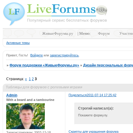
ЖивыеФорумы.ру
| Меню:
Форум
Участн
Активные темы
Привет, Гость!
Войдите
или
зарегистрируйтесь
.
»
Форум поддержки «ЖивыеФорумы.ру»
»
Дизайн персональных фор
Страница:
«
1
2
3
Таблицы для форумов с ролевыми играми
Admin
Поделиться
2011-07-14 17:25:42
With a beard and a tambourine
Строгий написал(а):
Покажите формулу.
Скрипты для украшения форума
Зарегистрирован
: 2007-12-18