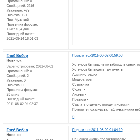
Приглашений:
0
Сообщений:
2116
Уважение:
+79
Позитив:
+21
Пол:
Мужской
Провел на форуме:
1 месяц 4 дня
Последний визит:
2021-05-14 18:01:03
Глеб Вебер
Поделиться
2011-08-02 00:59:53
Новичок
Хотелось бы красивую таблицу в синих то
Зарегистрирован
: 2011-08-02
Хотелось бы видеть там пункты:
Приглашений:
0
Администрация
Сообщений:
2
Модераторы
Уважение:
0
Ссылки на
Позитив:
0
Сюжет -
Провел на форуме:
25 минут
Анкеты -
Последний визит:
Правила -
2011-08-02 04:02:37
Сделать отдельно погоду и новости
Помогите пожалуйста, табличка нужна не
0
Глеб Вебер
Поделиться
2011-08-02 01:04:10
Новичок
Не нашел кнопки "редактировать".