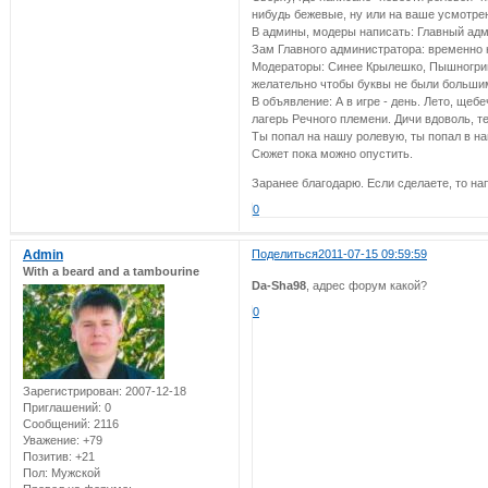
нибудь бежевые, ну или на ваше усмотрен
В админы, модеры написать: Главный адм
Зам Главного администратора: временно 
Модераторы: Синее Крылешко, Пышногривк
желательно чтобы буквы не были больши
В объявление: А в игре - день. Лето, щеб
лагерь Речного племени. Дичи вдоволь, т
Ты попал на нашу ролевую, ты попал в н
Сюжет пока можно опустить.
Заранее благодарю. Если сделаете, то на
0
Admin
Поделиться
2011-07-15 09:59:59
With a beard and a tambourine
Da-Sha98
, адрес форум какой?
0
Зарегистрирован
: 2007-12-18
Приглашений:
0
Сообщений:
2116
Уважение:
+79
Позитив:
+21
Пол:
Мужской