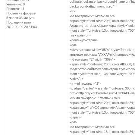
collapse: collapse; background-image:url('ht
Уважение:
0
background-attachment:fixed;">
Позитив:
+1
<tr>
Провел на форуме:
<td rowspan="2" width="30%">
5 часов 33 минуты
<span style="font-size: 20pt; color:#ee1d24; f
Последний визит:
Администраторы:</span><span style="color:#
2012-02-09 20:51:03
<font style="font-size: 13pt; font-weight: 7
Глухарёв<br>
</font></p></span>
</td>
<td><marquee width="85%" style="font-size: 
мотивам сериала ГЛУХАРЬ!</marquee></t
<td rowspan="2" width="30%">
<span style="font-size: 20pt; color:#ff0000; fo
Модератор сайта:</span><span style="color:#
<font style="font-size: 13pt; font-weight: 7
</td></tr>
<tr><td rowspan="2">
<p align="center"><a style="font-size: 30pt; co
href="http://glyxar.liverolka.ru/">ГЛУХАРЬ</a
<tr><td rowspan="2" width="30%">
<span style="font-size: 20pt; color:#ee1d24; f
<span lang="ru">Объявление</span>:</span><
<font style="font-size: 13pt; font-weight:
</span>
</td>
<td rowspan="2" width="30%">
<span style="font-size: 18pt; color:#ee1d24; f