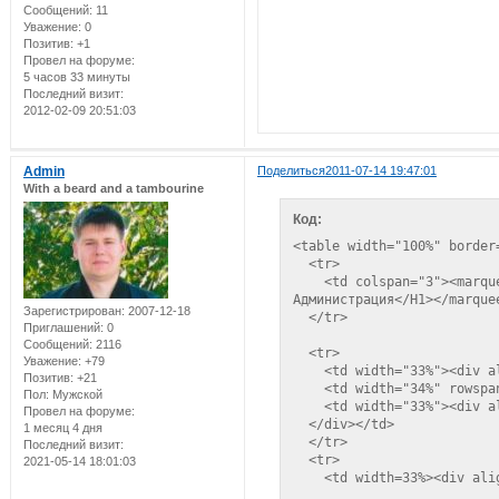
Сообщений:
11
Уважение:
0
Позитив:
+1
Провел на форуме:
5 часов 33 минуты
Последний визит:
2012-02-09 20:51:03
Admin
Поделиться
2011-07-14 19:47:01
With a beard and a tambourine
Код:
<table width="100%" border
  <tr>

    <td colspan="3"><marqu
Администрация</H1></marquee
Зарегистрирован
: 2007-12-18
  </tr>

Приглашений:
0
Сообщений:
2116
  <tr>

Уважение:
+79
    <td width="33%"><div a
Позитив:
+21
    <td width="34%" rowspa
Пол:
Мужской
    <td width="33%"><div a
Провел на форуме:
  </div></td>

1 месяц 4 дня
  </tr>

Последний визит:
  <tr>

2021-05-14 18:01:03
    <td width=33%><div ali