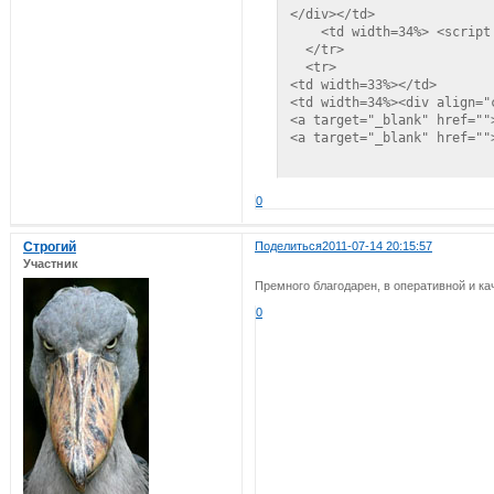
</div></td>

    <td width=34%> <script
  </tr>

  <tr>

<td width=33%></td>

<td width=34%><div align="
<a target="_blank" href="">
<a target="_blank" href="">
 <td width=33%> Быстрый пер
0
<div id="yoblako" align="ce
<a style="font-size:12pt;"
<a style="font-size:12pt;"
Строгий
Поделиться
2011-07-14 20:15:57
<a style="font-size:12pt;"
Участник
<a style="font-size:12pt;"
Премного благодарен, в оперативной и к
<a style="font-size:12pt;"
0
<a style="font-size:12pt;"
<a style="font-size:12pt;"
<a style="font-size:12pt;"
<a style="font-size:12pt;"
<a style="font-size:12pt;"
<a style="font-size:12pt;"
<a style="font-size:12pt;"
</noindex></div>

</td>

</tr>
