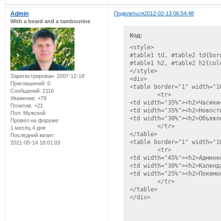
Admin
Поделиться
2012-02-13 06:54:48
With a beard and a tambourine
Код:
<style>

#table1 td, #table2 td{bor
#table1 h2, #table2 h2{col
</style>

Зарегистрирован
: 2007-12-18
<div>

Приглашений:
0
<table border="1" width="1
Сообщений:
2116
	<tr>

Уважение:
+79
<td width="35%"><h2>Часики
Позитив:
+21
<td width="35%"><h2>Новости
Пол:
Мужской
<td width="30%"><h2>Объявле
Провел на форуме:
	</tr>

1 месяц 4 дня
</table>

Последний визит:
<table border="1" width="1
2021-05-14 18:01:03
	<tr>

<td width="45%"><h2>Админко
<td width="30%"><h2>Календ
<td width="25%"><h2>Покемон
	</tr>

</table>

</div>