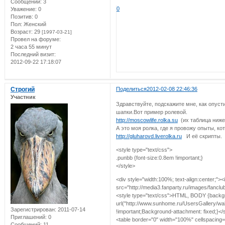
Сообщений:
3
0
Уважение:
0
Позитив:
0
Пол:
Женский
Возраст:
29
[1997-03-21]
Провел на форуме:
2 часа 55 минут
Последний визит:
2012-09-22 17:18:07
Строгий
Поделиться
2012-02-08 22:46:36
Участник
Здравствуйте, подскажите мне, как опуст
шапки.Вот пример ролевой.
http://moscowlife.rolka.su
(их таблица ниже
А это моя ролка, где я провожу опыты, ко
http://gluharovd.liverolka.ru
И её скрипты.
<style type="text/css">
.punbb {font-size:0.8em !important;}
</style>
<div style="width:100%; text-align:center;"
src="http://media3.fanparty.ru/images/fanc
<style type="text/css">HTML, BODY {backg
url("http://www.sunhome.ru/UsersGallery/wal
Зарегистрирован
: 2011-07-14
!important;Background-attachment: fixed;}</
Приглашений:
0
<table border="0" width="100%" cellspacing=
Сообщений:
11