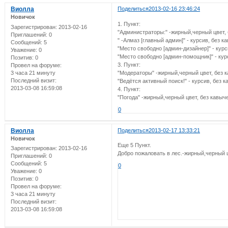
Виолла
Поделиться
2013-02-16 23:46:24
Новичок
1. Пункт:
Зарегистрирован
: 2013-02-16
"Администраторы:" -жирный,черный цвет, 
Приглашений:
0
" -Алмаз [главный админ]" - курсив, без к
Сообщений:
5
"Место свободно [админ-дизайнер]" - курс
Уважение:
0
"Место свободно [админ-помощник]" - кур
Позитив:
0
3. Пункт:
Провел на форуме:
3 часа 21 минуту
"Модераторы" -жирный,черный цвет, без к
Последний визит:
"Ведётся активный поиск!" - курсив, без 
2013-03-08 16:59:08
4. Пункт:
"Погода" -жирный,черный цвет, без кавыче
0
Виолла
Поделиться
2013-02-17 13:33:21
Новичок
Еще 5 Пункт.
Зарегистрирован
: 2013-02-16
Добро пожаловать в лес.-жирный,черный цв
Приглашений:
0
Сообщений:
5
0
Уважение:
0
Позитив:
0
Провел на форуме:
3 часа 21 минуту
Последний визит:
2013-03-08 16:59:08